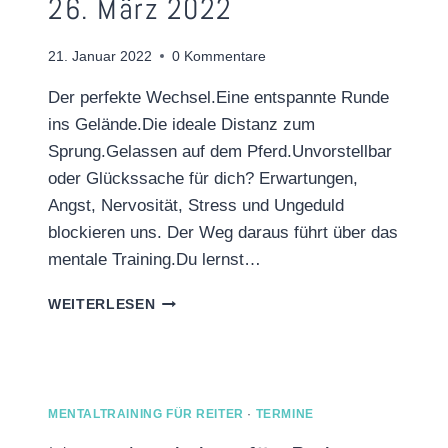
26. März 2022
21. Januar 2022
0 Kommentare
Der perfekte Wechsel.Eine entspannte Runde
ins Gelände.Die ideale Distanz zum
Sprung.Gelassen auf dem Pferd.Unvorstellbar
oder Glückssache für dich? Erwartungen,
Angst, Nervosität, Stress und Ungeduld
blockieren uns. Der Weg daraus führt über das
mentale Training.Du lernst…
WORKSHOP
WEITERLESEN
–
MENTALTRAINING
FÜR
REITER
–
MENTALTRAINING FÜR REITER
·
TERMINE
26.
MÄRZ