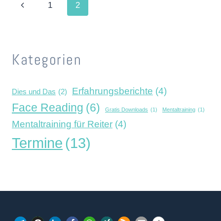
Seitennavigation
Vorherige
1
2
AM
03.07.2021
Seite
Kategorien
Erfahrungsberichte
(4)
Dies und Das
(2)
Face Reading
(6)
Gratis Downloads
(1)
Mentaltraining
(1)
Mentaltraining für Reiter
(4)
Termine
(13)