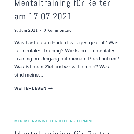
Mentaltraining für Reiter –
2022
am 17.07.2021
9. Juni 2021
0 Kommentare
Was hast du am Ende des Tages gelernt? Was
ist mentales Training? Wie kann ich mentales
Training im Umgang mit meinem Pferd nutzen?
Was ist mein Ziel und wo will ich hin? Was
sind meine…
MENTALTRAINING
WEITERLESEN
FÜR
REITER
–
AM
17.07.2021
MENTALTRAINING FÜR REITER
·
TERMINE