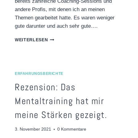
bereits zahlreiche Coaching-Sessions und
andere Profis, mit denen ich an meinen
Themen gearbeitet hatte. Es waren weniger
gute darunter und auch sehr gute….
REZENSION:
WEITERLESEN
„ICH
HABE
MEINEN
SINN
IM
ERFAHRUNGSBERICHTE
LEBEN
Rezension: Das
GEFUNDEN!“
Mentaltraining hat mir
meine Stärken gezeigt.
3. November 2021
0 Kommentare