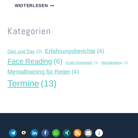
„MAN
WEITERLESEN
SOLLTE
NICHT
IMMER
Kategorien
ALLES
GLAUBEN,
WAS
MAN
Erfahrungsberichte
(4)
Dies und Das
(2)
DENKT!“
Face Reading
(6)
Gratis Downloads
(1)
Mentaltraining
(1)
Mentaltraining für Reiter
(4)
Termine
(13)