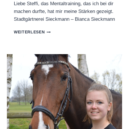
Liebe Steffi, das Mentaltraining, das ich bei dir
machen durfte, hat mir meine Stärken gezeigt.
Stadtgärtnerei Sieckmann – Bianca Sieckmann
REZENSION:
WEITERLESEN
DAS
MENTALTRAINING
HAT
MIR
MEINE
STÄRKEN
GEZEIGT.