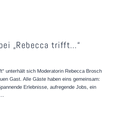
STRESS
LASS
NACH!
–
DO
30.11.2023
bei „Rebecca trifft…“
ft“ unterhält sich Moderatorin Rebecca Brosch
euen Gast. Alle Gäste haben eins gemeinsam:
Spannende Erlebnisse, aufregende Jobs, ein
t…