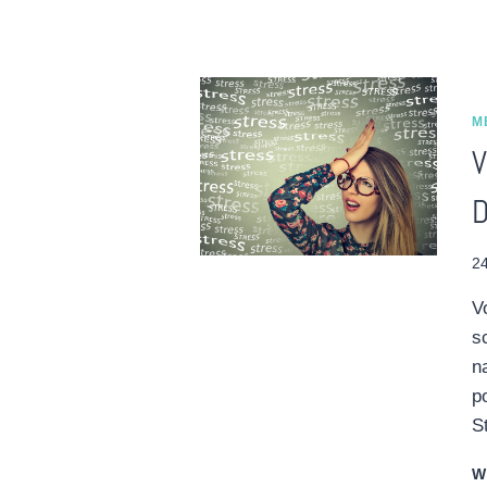
M
V
24
V
s
n
p
S
W