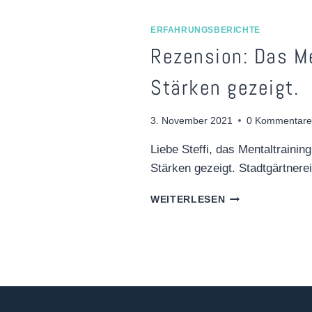
TRIFFT…“
ERFAHRUNGSBERICHTE
Rezension: Das Me
Stärken gezeigt.
3. November 2021
0 Kommentare
Liebe Steffi, das Mentaltrainin
Stärken gezeigt. Stadtgärtner
REZENSION:
WEITERLESEN
DAS
MENTALTRAININ
HAT
MIR
MEINE
STÄRKEN
GEZEIGT.